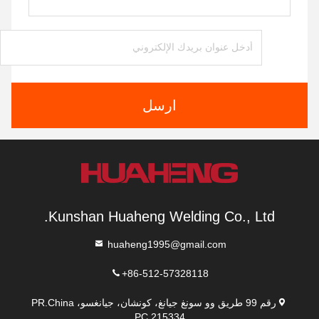
ارسل
Kunshan Huaheng Welding Co., Ltd.
huaheng1995@gmail.com
+86-512-57328118
رقم 99 طريق وو سونغ جيانغ، كونشان، جيانغسو، PR.China
PC.215334