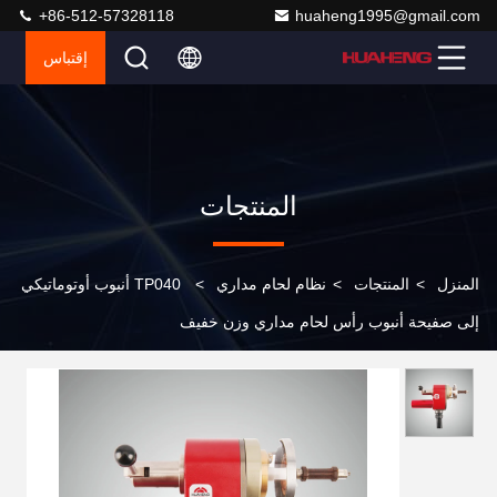
+86-512-57328118
huaheng1995@gmail.com
إقتباس
المنتجات
المنزل
>
المنتجات
>
نظام لحام مداري
>
TP040 أنبوب أوتوماتيكي
إلى صفيحة أنبوب رأس لحام مداري وزن خفيف