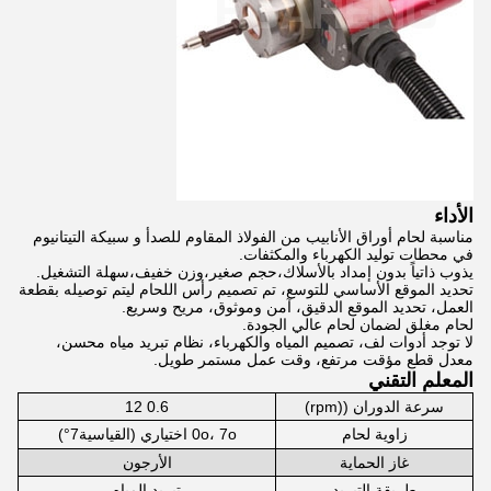
الأداء
مناسبة لحام أوراق الأنابيب من الفولاذ المقاوم للصدأ و سبيكة التيتانيوم
في محطات توليد الكهرباء والمكثفات.
يذوب ذاتياً بدون إمداد بالأسلاك،حجم صغير،وزن خفيف،سهلة التشغيل.
تحديد الموقع الأساسي للتوسع، تم تصميم رأس اللحام ليتم توصيله بقطعة
العمل، تحديد الموقع الدقيق، آمن وموثوق، مريح وسريع.
لحام مغلق لضمان لحام عالي الجودة.
لا توجد أدوات لف، تصميم المياه والكهرباء، نظام تبريد مياه محسن،
معدل قطع مؤقت مرتفع، وقت عمل مستمر طويل.
المعلم التقني
سرعة الدوران ((rpm)
0.6 ‬12
0o، 7o اختياري (القياسية7°)
زاوية لحام
غاز الحماية
الأرجون
طريقة التبريد
تبريد المياه