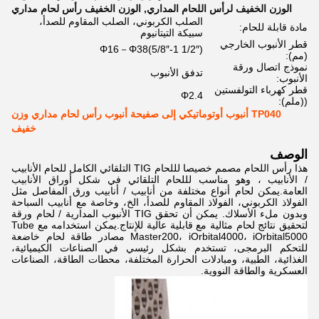
الوزن الخفيف لرأس اللحام المداري
,
الوزن الخفيف رأس لحام مداري
الصلب الكربوني، الصلب المقاوم للصدأ،
مادة قابلة للحام:
سبيكة التيتانيوم
قطر الأنبوب الخارجي
Φ16－Φ38(5/8″-1 1/2″)
(مم):
نموذج اتصال ورقة
تدفق الأنبوب
الأنبوب:
قطر كهرباء التولفستين
Φ2.4
((ملم):
TP040 أنبوب أوتوماتيكي إلى صفيحة أنبوب رأس لحام مداري وزن
خفيف
الوصف
هذا رأس اللحام مصمم خصيصا لللحام TIG التلقائي الكامل للحام الأنابيب
/ الأنابيب ، وهو مناسب لللحام التلقائي في شكل أوراق الأنابيب
العامة.يمكن لحام أنواع مختلفة من أنابيب / أنابيب ورق المفاصل مثل
الفولاذ الكربوني، الفولاذ المقاوم للصدأ، الخ، وخاصة مع أنابيب السباحة
وبدون ملء الأسلاك. يمكن أن تحقق TIG الأنبوب المدارية / لحام ورقة
لتحقيق نتائج لحام مثالية مع قابلية عالية للإنتاج.يمكن استخدامه مع Tube
Master200، iOrbital4000، iOrbital5000 مصادر طاقة لحام خاضعة
للتحكم البرمجى، تستخدم بشكل رئيسي في الصناعات الكيميائية،
الغذائية، الطبية، ومبادلات الحرارة المختلفة، محطات الطاقة، الصناعات
العسكرية والطاقة النووية.