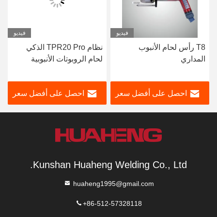
فيديو
فيديو
T8 رأس لحام الأنبوب
نظام TPR20 Pro الذكي
المداري
لحام الروبوتات الأنبوبية
للأنابيب D8mm ~ 110mm
احصل على أفضل سعر
احصل على أفضل سعر
Kunshan Huaheng Welding Co., Ltd.
huaheng1995@gmail.com
+86-512-57328118