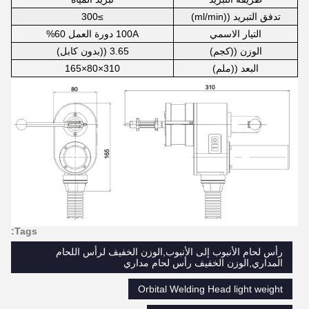
تدفق التبريد ((ml/min)
≥300
التيار الاسمي
100A دورة العمل 60%
الوزن ((كجم)
3.65 ((بدون كابل)
البعد ((ملم)
310×80×165
Tags:
رأس لحام الأنبوب إلى الأنبوب,الوزن الخفيف لرأس اللحام
المداري,الوزن الخفيف رأس لحام مداري
Orbital Welding Head light weight