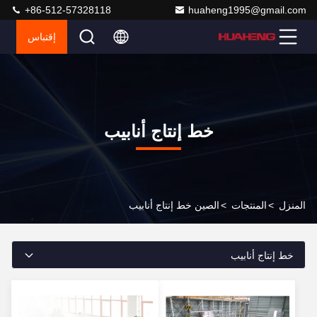
+86-512-57328118
huaheng1995@gmail.com
إقتباس
خط إنتاج أنابيب
المنزل
>
المنتجات
>
الصين خط إنتاج أنابيب
خط إنتاج أنابيب