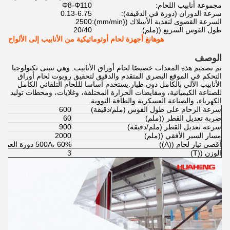
مجموعة أنابيب اللحام:
Φ8-Φ110
سرعة الدوران (دورة في الدقيقة):
0.13-6.75
السرعة القصوى لتغذية الأسلاك ((mm/min):
2500
طول القوس السريع ((ملم):
20/40
هوهانغ أجهزة لحام أوتوماتيكية من الأنابيب إلى الألواح
الوصف
تم تصميم هذه المعدات خصيصًا لحام أوراق الأنابيب. وهي تتبنى تكنولوجيا
التحكم في الموقع البصري المتقدم والدقيق لتحقيق روبوت لحام أوراق
الأنابيب الآلي بالكامل دون طيار.يستخدم أساسا لللحام التلقائي الكامل
للصناعة الكيميائية، ومقايضات الحرارة المختلفة، وغلايات، ومحطات توليد
الكهرباء، والصناعة العسكرية والطاقة النووية.
سرعة الزحام على طول القوس (ملم/دقيقة)
600
ضربة تعديل القطر ((ملم)
60
سرعة تعديل القطر (ملم/دقيقة)
900
مسار السير الأفقي ((ملم)
2000
أقصى تيار لحام ((A))
500A، 60% دورة العمل / 350A،100% دورة العمل
الوزن ((T)
3