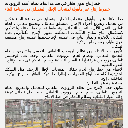
خط إنتاج بدون طيار في صناعة البناء
,
نظام أتمتة الروبوتات
خطوط إنتاج غير مأهولة لمنتجات الإطار المتسلق في صناعة البناء
خط الإنتاج غير المأهول لمنتجات الإطار المتسلق في صناعة البناء يتكون
من تحميل وتفريغ أجزاء الإطار المتسلق تلقائيًا ، وتجميع تلقائي ، لحام
تلقائي ،النقل الآلي، التفريغ التلقائي، وتخطيط نظام خط الإنتاج والتحكم،
لاستكمال إنتاج نماذج المنتجات المختلفة لتغيير الإنتاج التلقائي،والجمع
التلقائي للأبخرة والغبار الناتج في عملية الإنتاجلجعلها عملية إنتاج مصنعية
بدون طيار، ومعلوماتية وذكية.
الهيكل:
يتكون خط الإنتاج من نظام الروبوت التلقائي للتحميل والتفريغ، ونظام
التجميع التلقائي، ونظام لحام الروبوت التلقائي، وخط نقل لوجستي
تلقائي،مزيج من غرفة إزالة الغبار التلقائية ونظام التحكم في خط الإنتاج.
القدرة التقنية:
الانتهاء من خط إنتاج لحام تلقائي لمنتجات الإطار الزحف مثل السكك
الحديدية الكاملة ، ألواح الممرات ، إطارات الشبكة الواقية ، ألواح البيكيت
الداخلية ، إلخ.
لمحة عامة عن النظام:
يتكون خط الإنتاج من نظام الروبوت التلقائي للتحميل والتفريغ، نظام
التجميع التلقائي، نظام لحام الروبوت التلقائي، خط نقل تلقائي،غرفة
إزالة الغبار التلقائية ونظام التحكم في خط الإنتاج.