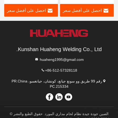
احصل على أفضل سعر
احصل على أفضل سعر
Kunshan Huaheng Welding Co., Ltd.
huaheng1995@gmail.com
+86-512-57328118
رقم 99 طريق وو سونغ جيانغ، كونشان، جيانغسو، PR.China
PC.215334
الصين جودة جيدة نظام لحام مداري المورد. حقوق الطبع والنشر ©