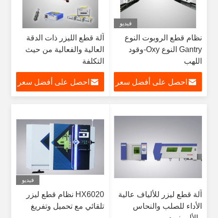
فيديو
نظام قطع الروبوت النوع
آلة قطع الليزر ذات الدقة
Gantry النوع Oxy-وقود
العالية والفعالية من حيث
اللهب
التكلفة
احصل على أفضل سعر
احصل على أفضل سعر
فيديو
آلة قطع ليزر للألياف عالية
HX6020 نظام قطع ليزر
الأداء للصلب والنحاس
تلقائي مع تحميل وتفريغ
والألومنيوم