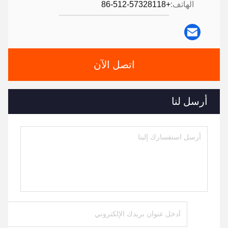
الهاتف:
+86-512-57328118
اتصل الآن
أرسل لنا