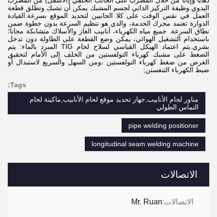
ذهابًا وإيابًا من خلال المضرب على الجانب الخلفي (الأسفل) من المضرب
اليدوي.
وظيفة التركيز الذاتي لجسم المشبك يمكن أن تشبك وتطلق قطعة
العمل في نفس الوقت على كلا الجانبين لتحديد الموقع بسرعة.
القيادة
الدوارة تعتمد محرك الخدمة، والذي هو تنظيم السرعة بدون خطوة ضمن
نطاق السرعة. جميع مياه الكهرباء، أنابيب الغاز والأسلاك متشابكة مجانا؛
باستخدام التشغيل الهوائي، يمكن وضع القطعة على الطاولة دون تدخل
بشري.
يتم اعتماد الهيكل القياسي لسلاح لحام TIG المبرد بالماء: يتم
الضغط على مشبك كهرباء التولفستين من الخلف إلى الأمام لتحقيق
الغرض من ضغط كهرباء التولفستين ،ومن السهل والسريع لاستبدال أو
ضبط الكهرباء التنغستن;
Tags:
مناور لحام الأنابيب,جهاز تحديد موقع لحام الأنابيب,ماكينة لحام
التماس الطولي
pipe welding positioner
longitudinal seam welding machine
الاتصالات
الاتصالات:
Mr. Ruan