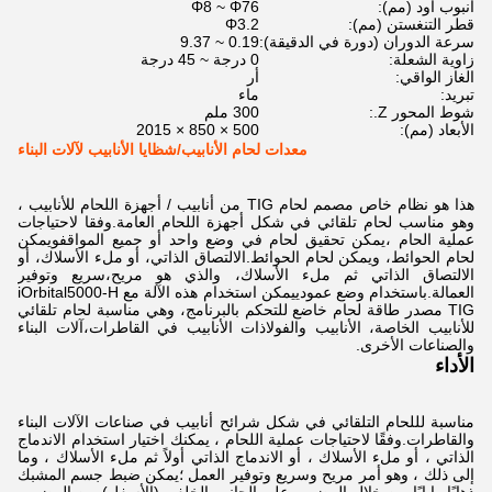
أنبوب أود (مم):
Φ8 ~ Φ76
قطر التنغستن (مم):
Φ3.2
سرعة الدوران (دورة في الدقيقة):
0.19 ~ 9.37
زاوية الشعلة:
0 درجة ~ 45 درجة
الغاز الواقي:
أر
تبريد:
ماء
شوط المحور Z.:
300 ملم
الأبعاد (مم):
500 × 850 × 2015
معدات لحام الأنابيب/شظايا الأنابيب لآلات البناء
هذا هو نظام خاص مصمم لحام TIG من أنابيب / أجهزة اللحام للأنابيب ،
وهو مناسب لحام تلقائي في شكل أجهزة اللحام العامة.وفقا لاحتياجات
عملية الحام ،يمكن تحقيق لحام في وضع واحد أو جميع المواقفويمكن
لحام الحوائط، ويمكن لحام الحوائط.الالتصاق الذاتي، أو ملء الأسلاك، أو
الالتصاق الذاتي ثم ملء الأسلاك، والذي هو مريح،سريع وتوفير
العمالة.باستخدام وضع عمودييمكن استخدام هذه الآلة مع iOrbital5000-H
TIG مصدر طاقة لحام خاضع للتحكم بالبرنامج، وهي مناسبة لحام تلقائي
للأنابيب الخاصة، الأنابيب والفولاذات الأنابيب في القاطرات،آلات البناء
والصناعات الأخرى.
الأداء
مناسبة لللحام التلقائي في شكل شرائح أنابيب في صناعات الآلات البناء
والقاطرات.
وفقًا لاحتياجات عملية اللحام ، يمكنك اختيار استخدام الاندماج
الذاتي ، أو ملء الأسلاك ، أو الاندماج الذاتي أولاً ثم ملء الأسلاك ، وما
إلى ذلك ، وهو أمر مريح وسريع وتوفير العمل ؛
يمكن ضبط جسم المشبك