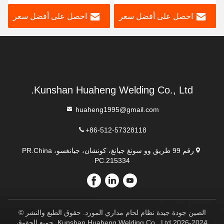
احصل على أفضل سعر
احصل على أفضل سعر
Kunshan Huaheng Welding Co., Ltd.
huaheng1995@gmail.com
+86-512-57328118
رقم 99 طريق وو سونغ جيانغ، كونشان، جيانغسو، PR.China
PC.215334
الصين جودة جيدة نظام لحام مداري المورد. حقوق الطبع والنشر ©
2024-2026 Kunshan Huaheng Welding Co., Ltd. جميع الحقوق