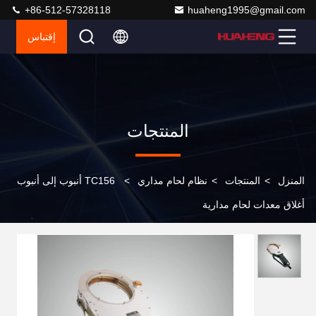
+86-512-57328118
huaheng1995@gmail.com
إقتباس
المنتجات
المنزل
>
المنتجات
>
نظام لحام مداري
>
TC156 أنبوب إلى أنبوب
أغلاق معدات لحام مدارية