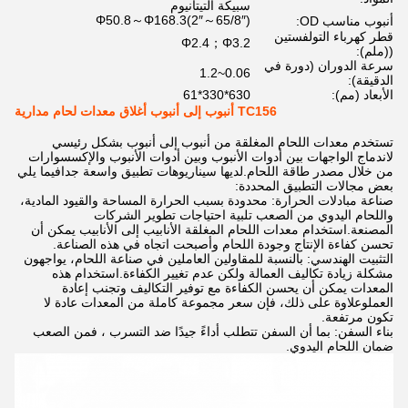
سبيكة التيتانيوم
Φ50.8～Φ168.3(2″～65/8″)
أنبوب مناسب OD:
قطر كهرباء التولفستين
Φ2.4；Φ3.2
((ملم):
سرعة الدوران (دورة في
0.06~1.2
الدقيقة):
الأبعاد (مم):
630*330*61
TC156 أنبوب إلى أنبوب أغلاق معدات لحام مدارية
تستخدم معدات اللحام المغلقة من أنبوب إلى أنبوب بشكل رئيسي
لاندماج الواجهات بين أدوات الأنبوب وبين أدوات الأنبوب والإكسسوارات
من خلال مصدر طاقة اللحام.لديها سيناريوهات تطبيق واسعة جدافيما يلي
بعض مجالات التطبيق المحددة:
صناعة مبادلات الحرارة: محدودة بسبب الحرارة المساحة والقيود المادية،
واللحام اليدوي من الصعب تلبية احتياجات تطوير الشركات
المصنعة.استخدام معدات اللحام المغلقة الأنابيب إلى الأنابيب يمكن أن
تحسن كفاءة الإنتاج وجودة اللحام وأصبحت اتجاه في هذه الصناعة.
التثبيت الهندسي: بالنسبة للمقاولين العاملين في صناعة اللحام، يواجهون
مشكلة زيادة تكاليف العمالة ولكن عدم تغيير الكفاءة.استخدام هذه
المعدات يمكن أن يحسن الكفاءة مع توفير التكاليف وتجنب إعادة
العملوعلاوة على ذلك، فإن سعر مجموعة كاملة من المعدات عادة لا
تكون مرتفعة.
بناء السفن: بما أن السفن تتطلب أداءً جيدًا ضد التسرب ، فمن الصعب
ضمان اللحام اليدوي.