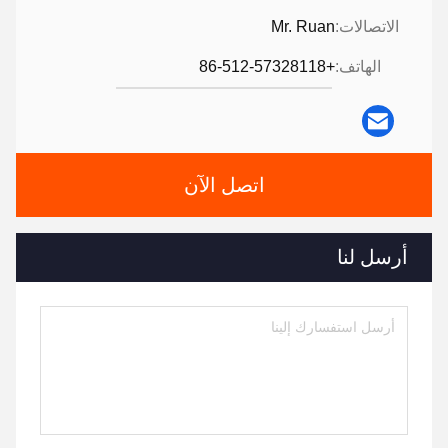
الاتصالات:
Mr. Ruan
الهاتف:
+86-512-57328118
اتصل الآن
أرسل لنا