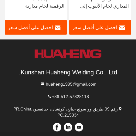
المداري لحام الأنبوب إلى
الرقمية لحام مدارية
الأنبوب
احصل على أفضل سعر
احصل على أفضل سعر
Kunshan Huaheng Welding Co., Ltd.
huaheng1995@gmail.com
+86-512-57328118
رقم 99 طريق وو سونغ جيانغ، كونشان، جيانغسو، PR.China
PC.215334