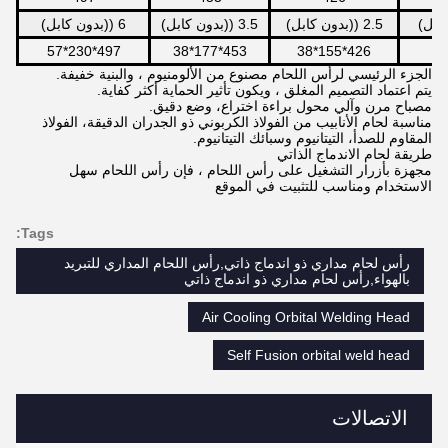
2.5 ((بدون كابل)
3.5 ((بدون كابل)
6 ((بدون كابل)
497*230*57
453*177*38
426*155*38
الجزء الرئيسي لرأس اللحام مصنوع من الألومنيوم ، والبنية خفيفة.
يتم اعتماد التصميم المغلق ، ويكون تأثير الحماية أكثر كفاية.
مصباح مرن وآلي محول براءة اختراع، وضع دقيق.
مناسبة لحام الأنابيب من الفولاذ الكربوني ذو الجدران الدقيقة، الفولاذ
المقاوم للصدأ، التيتانيوم وسبائك التيتانيوم.
طريقة لحام الاندماج الذاتي
مجهزة بأزرار التشغيل على رأس اللحام ، فإن رأس اللحام سهل
الاستخدام ومناسب للتثبيت في الموقع
Tags:
رأس لحام مداري ذو اندماج ذاتي,رأس اللحام المداري للتبريد
بالهواء,رأس لحام مداري ذو اندماج ذاتي
Air Cooling Orbital Welding Head
Self Fusion orbital weld head
الاتصالات