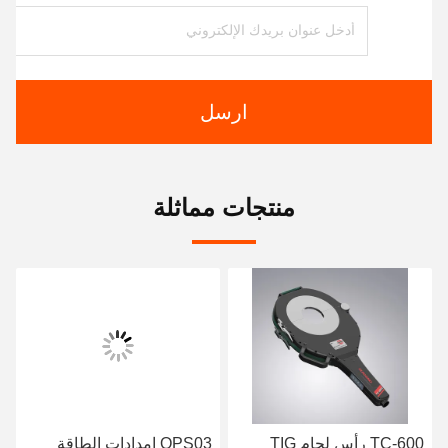
ارسل
منتجات مماثلة
TC-600 رأس لحام TIG
OPS03 إمدادات الطاقة