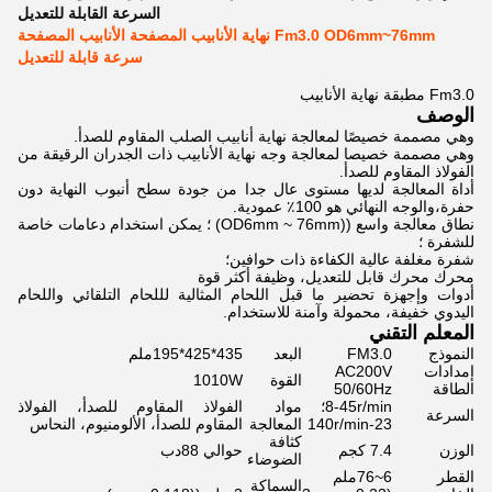
السرعة القابلة للتعديل
Fm3.0 OD6mm~76mm نهاية الأنابيب المصفحة الأنابيب المصفحة
سرعة قابلة للتعديل
Fm3.0 مطبقة نهاية الأنابيب
الوصف
وهي مصممة خصيصًا لمعالجة نهاية أنابيب الصلب المقاوم للصدأ.
وهي مصممة خصيصا لمعالجة وجه نهاية الأنابيب ذات الجدران الرقيقة من
الفولاذ المقاوم للصدأ.
أداة المعالجة لديها مستوى عال جدا من جودة سطح أنبوب النهاية دون
حفرة،والوجه النهائي هو 100٪ عمودية.
نطاق معالجة واسع ((OD6mm ~ 76mm) ؛ يمكن استخدام دعامات خاصة
للشفرة ؛
شفرة مغلفة عالية الكفاءة ذات حوافين؛
محرك محرك قابل للتعديل، وظيفة أكثر قوة
أدوات وإجهزة تحضير ما قبل اللحام المثالية لللحام التلقائي واللحام
اليدوي خفيفة، محمولة وآمنة للاستخدام.
المعلم التقني
النموذج
FM3.0
البعد
435*425*195ملم
إمدادات
AC200V
القوة
1010W
الطاقة
50/60Hz
8-45r/min؛
مواد
الفولاذ المقاوم للصدأ، الفولاذ
السرعة
23-140r/min
المعالجة
المقاوم للصدأ، الألومنيوم، النحاس
كثافة
الوزن
7.4 كجم
حوالي 88دب
الضوضاء
القطر
6~76ملم
السماكة