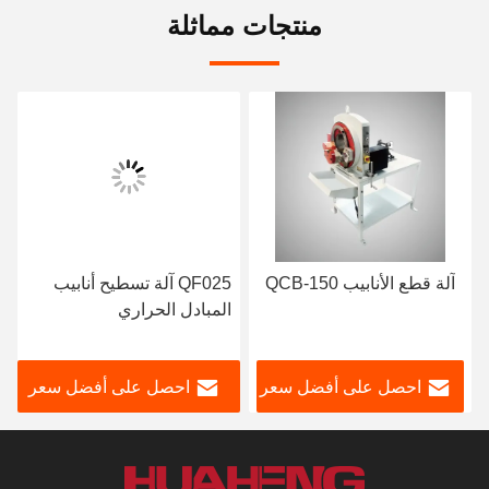
منتجات مماثلة
آلة قطع الأنابيب QCB-150
QF025 آلة تسطيح أنابيب
المبادل الحراري
احصل على أفضل سعر
احصل على أفضل سعر