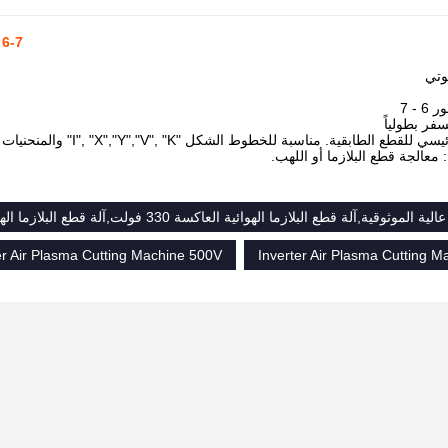
6-7 محور أنظمة القطع الروبوتية نظام القطع CNC كفاءة الطاقة
وتي
- 7
فر بطولياً
قية. مناسبة للخطوط الشكل "I", "X","Y","V", "K" والمنحنيات على أوراق ذات سمك مختلف.
: معالجة قطع البلازما أو اللهب.
وقية,آلة قطع البلازما الهوائية العاكسة 330 فولت,آلة قطع البلازما الهوائية العاكسة 500 فولت
er Air Plasma Cutting Machine 500V
Inverter Air Plasma Cutting 