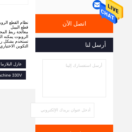
نظام القطع الروب
اتصل الآن
قطع البيبل
معالجة ربط المحور 6 
الروبوت يمكنه الس
تستخدم بشكل رئيسي للقطع الطاب
أرسل لنا
التكوين الاختياري
عازل البلازما عالية الموث
Machine 330V