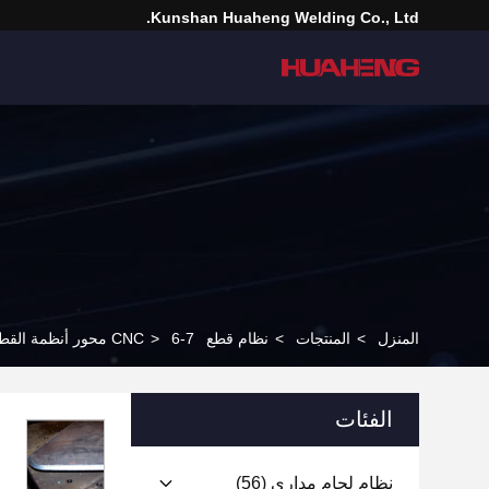
Kunshan Huaheng Welding Co., Ltd.
المنزل
>
المنتجات
>
نظام قطع CNC
6-7 محور أنظمة القطع الروبوتية نظام القطع CNC كفاءة الطاقة
>
الفئات
نظام لحام مداري
(56)