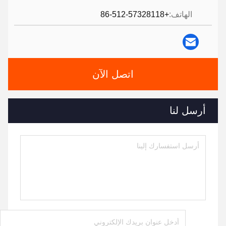
الهاتف:
+86-512-57328118
اتصل الآن
أرسل لنا